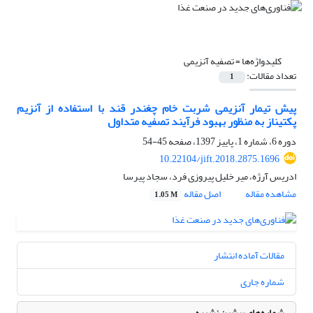
کلیدواژه‌ها =
تصفیه آنزیمی
تعداد مقالات:
1
پیش تیمار آنزیمی شربت خام چغندر قند با استفاده از آنزیم
پکتیناز به منظور بهبود فرآیند تصفیه متداول
دوره 6، شماره 1، پاییز 1397، صفحه
45-54
10.22104/jift.2018.2875.1696
ادریس آرژه، میر خلیل پیروزی فرد، سجاد پیرسا
مشاهده مقاله
اصل مقاله
1.05 M
مقالات آماده انتشار
شماره جاری
شماره‌های پیشین نشریه