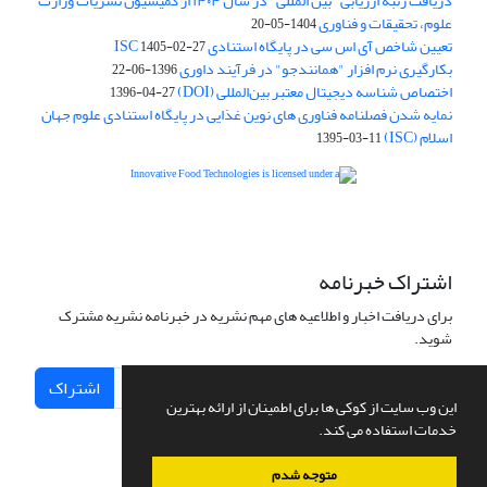
دریافت رتبه ارزیابی "بین المللی" در سال ۱۴۰۴ از کمیسیون نشریات وزارت
علوم، تحقیقات و فناوری
1404-05-20
تعیین شاخص آی اس سی در پایگاه استنادی ISC
1405-02-27
بکارگیری نرم افزار "همانندجو" در فرآیند داوری
1396-06-22
اختصاص شناسه دیجیتال معتبر بین‌المللی (DOI)
1396-04-27
نمایه شدن فصلنامه فناوری های نوین غذایی در پایگاه استنادی علوم جهان
اسلام (ISC)
1395-03-11
is licensed under a
Creative
Innovative Food Technologies (IFT)
Commons Attribution 4.0 International License
اشتراک خبرنامه
برای دریافت اخبار و اطلاعیه های مهم نشریه در خبرنامه نشریه مشترک
شوید.
اشتراک
این وب سایت از کوکی ها برای اطمینان از ارائه بهترین
خدمات استفاده می کند.
متوجه شدم