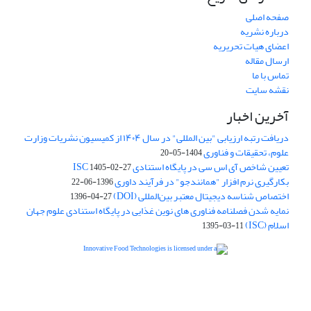
صفحه اصلی
درباره نشریه
اعضای هیات تحریریه
ارسال مقاله
تماس با ما
نقشه سایت
آخرین اخبار
دریافت رتبه ارزیابی "بین المللی" در سال ۱۴۰۴ از کمیسیون نشریات وزارت
علوم، تحقیقات و فناوری
1404-05-20
تعیین شاخص آی اس سی در پایگاه استنادی ISC
1405-02-27
بکارگیری نرم افزار "همانندجو" در فرآیند داوری
1396-06-22
اختصاص شناسه دیجیتال معتبر بین‌المللی (DOI)
1396-04-27
نمایه شدن فصلنامه فناوری های نوین غذایی در پایگاه استنادی علوم جهان
اسلام (ISC)
1395-03-11
is licensed under a
Creative
Innovative Food Technologies (IFT)
Commons Attribution 4.0 International License