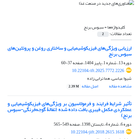
کلیدواژه‌ها =
سبوس برنج
تعداد مقالات:
2
ارزیابی ویژگی‌های فیزیکوشیمیایی و ساختاری روغن و پروتئین‌های
سبوس برنج
دوره 13، شماره 1، پاییز 1404، صفحه
37-60
10.22104/ift.2025.7772.2226
شیوا عباسی، هما ترابی زاده
مشاهده مقاله
اصل مقاله
2.39 M
تأثیر شرایط فرایند و فرمولاسیون بر ویژگی‌های فیزیکوشیمیایی و
عملکردی مکمل فیبری بافت داده شده (تفالۀ گوجه‌فرنگی-سبوس
برنج)
دوره 6، شماره 4، تابستان 1398، صفحه
549-565
10.22104/jift.2018.2615.1618