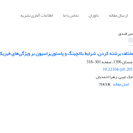
ارسال مقاله
داوران
تماس با ما
اطلاعات آماری نشریه
یر فندق
مختلف برشته کردن، شرایط بلانچینگ و پاستوریزاسیون بر ویژگی‌های فیز
301-318
10.22104/jift.20
امک غیبی، زهرا احمدیان
اصل مقاله
714.5 K