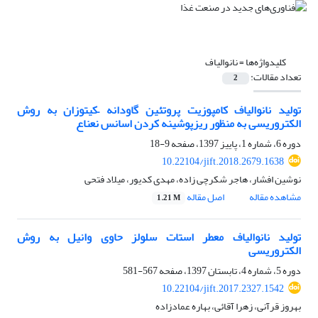
کلیدواژه‌ها =
نانوالیاف
تعداد مقالات:
2
تولید نانوالیاف کامپوزیت پروتئین گاودانه –کیتوزان به روش
الکتروریسی به منظور ریزپوشینه کردن اسانس نعناع
دوره 6، شماره 1، پاییز 1397، صفحه
9-18
10.22104/jift.2018.2679.1638
نوشین افشار، هاجر شکرچی زاده، مهدی کدیور، میلاد فتحی
مشاهده مقاله
اصل مقاله
1.21 M
تولید نانوالیاف معطر استات سلولز حاوی وانیل به روش
الکتروریسی
دوره 5، شماره 4، تابستان 1397، صفحه
567-581
10.22104/jift.2017.2327.1542
بهروز قرآنی، زهرا آقائی، بهاره عمادزاده