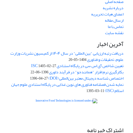
صفحه اصلی
درباره نشریه
اعضای هیات تحریریه
ارسال مقاله
تماس با ما
نقشه سایت
آخرین اخبار
دریافت رتبه ارزیابی "بین المللی" در سال ۱۴۰۴ از کمیسیون نشریات وزارت
علوم، تحقیقات و فناوری
1404-05-20
تعیین شاخص آی اس سی در پایگاه استنادی ISC
1405-02-27
بکارگیری نرم افزار "همانندجو" در فرآیند داوری
1396-06-22
اختصاص شناسه دیجیتال معتبر بین‌المللی (DOI)
1396-04-27
نمایه شدن فصلنامه فناوری های نوین غذایی در پایگاه استنادی علوم جهان
اسلام (ISC)
1395-03-11
is licensed under a
Creative
Innovative Food Technologies (IFT)
Commons Attribution 4.0 International License
اشتراک خبرنامه