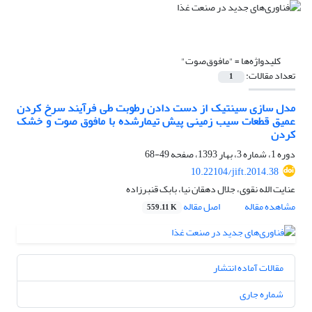
کلیدواژه‌ها =
"مافوق‌صوت"
تعداد مقالات:
1
مدل سازی سینتیک از دست دادن رطوبت طی فرآیند سرخ کردن
عمیق قطعات سیب زمینی پیش تیمارشده با مافوق صوت و خشک
کردن
دوره 1، شماره 3، بهار 1393، صفحه
49-68
10.22104/jift.2014.38
عنایت الله نقوی، جلال دهقان نیا، بابک قنبرزاده
مشاهده مقاله
اصل مقاله
559.11 K
مقالات آماده انتشار
شماره جاری