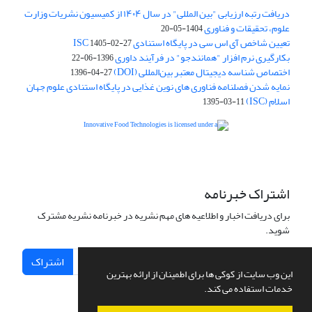
دریافت رتبه ارزیابی "بین المللی" در سال ۱۴۰۴ از کمیسیون نشریات وزارت
علوم، تحقیقات و فناوری
1404-05-20
تعیین شاخص آی اس سی در پایگاه استنادی ISC
1405-02-27
بکارگیری نرم افزار "همانندجو" در فرآیند داوری
1396-06-22
اختصاص شناسه دیجیتال معتبر بین‌المللی (DOI)
1396-04-27
نمایه شدن فصلنامه فناوری های نوین غذایی در پایگاه استنادی علوم جهان
اسلام (ISC)
1395-03-11
is licensed under a
Creative
Innovative Food Technologies (IFT)
Commons Attribution 4.0 International License
اشتراک خبرنامه
برای دریافت اخبار و اطلاعیه های مهم نشریه در خبرنامه نشریه مشترک
شوید.
اشتراک
این وب سایت از کوکی ها برای اطمینان از ارائه بهترین
خدمات استفاده می کند.