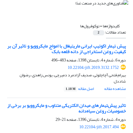
کلیدواژه‌ها =
توکوفرول‌ها
تعداد مقالات:
2
پیش تیمار اکوتیپ ایرانی ماریتیغال با امواج مایکروویو و تاثیر آن بر
کیفیت روغن استخراجی از دانه قلعه بابک
دوره 6، شماره 4، تابستان 1398، صفحه
483-496
10.22104/jift.2019.3132.1752
بهرام فتحی آچاچلوئی، صدیف آزادمرد دمیرچی، یونس زاهدی، رضوان
شاددل
مشاهده مقاله
اصل مقاله
1.18 M
تاثیر پیش‌تیمارهای میدان الکتریکی متناوب و مایکروویو بر برخی از
خصوصیات روغن سیاه‌دانه
دوره 4، شماره 4، تابستان 1396، صفحه
21-29
10.22104/jift.2017.494