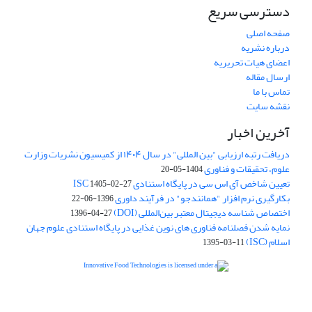
دسترسی سریع
صفحه اصلی
درباره نشریه
اعضای هیات تحریریه
ارسال مقاله
تماس با ما
نقشه سایت
آخرین اخبار
دریافت رتبه ارزیابی "بین المللی" در سال ۱۴۰۴ از کمیسیون نشریات وزارت
علوم، تحقیقات و فناوری
1404-05-20
تعیین شاخص آی اس سی در پایگاه استنادی ISC
1405-02-27
بکارگیری نرم افزار "همانندجو" در فرآیند داوری
1396-06-22
اختصاص شناسه دیجیتال معتبر بین‌المللی (DOI)
1396-04-27
نمایه شدن فصلنامه فناوری های نوین غذایی در پایگاه استنادی علوم جهان
اسلام (ISC)
1395-03-11
is licensed under a
Creative
Innovative Food Technologies (IFT)
Commons Attribution 4.0 International License