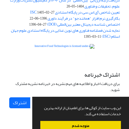
دریافت رتبه ارزیابی "بین المللی" در سال ۱۴۰۴ از کمیسیون نشریات وزارت
علوم، تحقیقات و فناوری
1404-05-20
تعیین شاخص آی اس سی در پایگاه استنادی ISC
1405-02-27
بکارگیری نرم افزار "همانندجو" در فرآیند داوری
1396-06-22
اختصاص شناسه دیجیتال معتبر بین‌المللی (DOI)
1396-04-27
نمایه شدن فصلنامه فناوری های نوین غذایی در پایگاه استنادی علوم جهان
اسلام (ISC)
1395-03-11
is licensed under a
Creative
Innovative Food Technologies (IFT)
Commons Attribution 4.0 International License
اشتراک خبرنامه
برای دریافت اخبار و اطلاعیه های مهم نشریه در خبرنامه نشریه مشترک
شوید.
اشتراک
این وب سایت از کوکی ها برای اطمینان از ارائه بهترین
خدمات استفاده می کند.
متوجه شدم