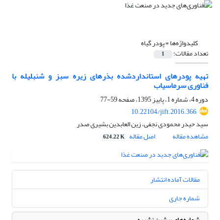
کلیدواژه‌ها =
پودر گیاه
تعداد مقالات:
1
تهیه پودرهای استانداردشده بذرهای زیره سبز و شنبلیله با
فناوری سرماسیاب
دوره 4، شماره 1، پاییز 1395، صفحه
59-77
10.22104/jift.2016.366
سید حیدر محمودی نجفی، زین العابدین بشیری صدر
مشاهده مقاله
اصل مقاله
624.22 K
مقالات آماده انتشار
شماره جاری
شماره‌های پیشین نشریه