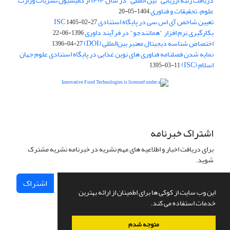
دریافت رتبه ارزیابی "بین المللی" در سال ۱۴۰۴ از کمیسیون نشریات وزارت
علوم، تحقیقات و فناوری
1404-05-20
تعیین شاخص آی اس سی در پایگاه استنادی ISC
1405-02-27
بکارگیری نرم افزار "همانندجو" در فرآیند داوری
1396-06-22
اختصاص شناسه دیجیتال معتبر بین‌المللی (DOI)
1396-04-27
نمایه شدن فصلنامه فناوری های نوین غذایی در پایگاه استنادی علوم جهان
اسلام (ISC)
1395-03-11
is licensed under a
Creative
Innovative Food Technologies (IFT)
Commons Attribution 4.0 International License
اشتراک خبرنامه
برای دریافت اخبار و اطلاعیه های مهم نشریه در خبرنامه نشریه مشترک
شوید.
اشتراک
این وب سایت از کوکی ها برای اطمینان از ارائه بهترین
خدمات استفاده می کند.
متوجه شدم