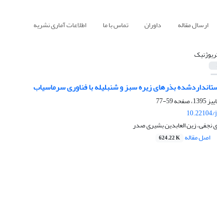
ارسال مقاله
داوران
تماس با ما
اطلاعات آماری نشریه
ریوژنیک
ستانداردشده بذرهای زیره سبز و شنبلیله با فناوری سرماسیاب
59-77
10.22104/j
نجفی، زین العابدین بشیری صدر
اصل مقاله
624.22 K