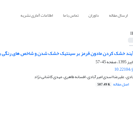
ارسال مقاله
داوران
تماس با ما
اطلاعات آماری نشریه
I
د خشک کردن مادون قرمز بر سینتیک خشک شدن و شاخص های رنگی برگ اناریجه (bpinnata
45-57
10.22104/j
ی، علیرضا اسدی امیرآبادی، افسانه طاهری، مهدی کاشانی نژاد
اصل مقاله
507.49 K