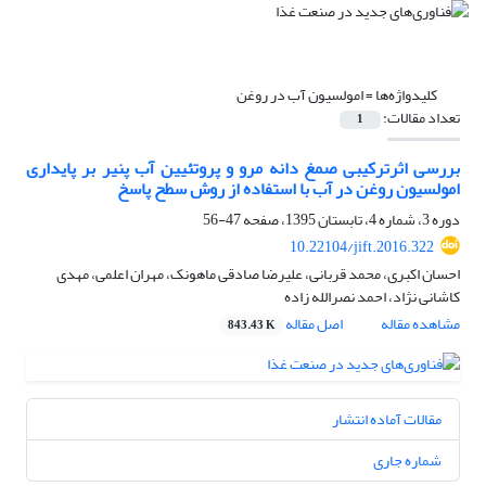
کلیدواژه‌ها =
امولسیون آب در روغن
تعداد مقالات:
1
بررسی اثرترکیبی صمغ دانه مرو و پروتئیین آب پنیر بر پایداری
امولسیون روغن در آب با استفاده از روش سطح پاسخ
دوره 3، شماره 4، تابستان 1395، صفحه
47-56
10.22104/jift.2016.322
احسان اکبری، محمد قربانی، علیرضا صادقی ماهونک، مهران اعلمی، مهدی
کاشانی نژاد، احمد نصرالله زاده
مشاهده مقاله
اصل مقاله
843.43 K
مقالات آماده انتشار
شماره جاری