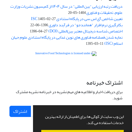
دریافت رتبه ارزیابی "بین المللی" در سال ۱۴۰۴ از کمیسیون نشریات وزارت
علوم، تحقیقات و فناوری
1404-05-20
تعیین شاخص آی اس سی در پایگاه استنادی ISC
1405-02-27
بکارگیری نرم افزار "همانندجو" در فرآیند داوری
1396-06-22
اختصاص شناسه دیجیتال معتبر بین‌المللی (DOI)
1396-04-27
نمایه شدن فصلنامه فناوری های نوین غذایی در پایگاه استنادی علوم جهان
اسلام (ISC)
1395-03-11
is licensed under a
Creative
Innovative Food Technologies (IFT)
Commons Attribution 4.0 International License
اشتراک خبرنامه
برای دریافت اخبار و اطلاعیه های مهم نشریه در خبرنامه نشریه مشترک
شوید.
اشتراک
این وب سایت از کوکی ها برای اطمینان از ارائه بهترین
خدمات استفاده می کند.