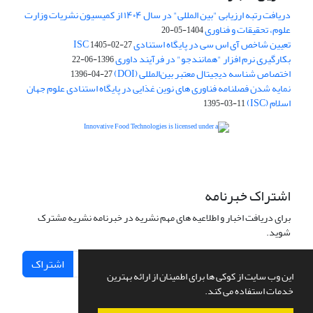
دریافت رتبه ارزیابی "بین المللی" در سال ۱۴۰۴ از کمیسیون نشریات وزارت
علوم، تحقیقات و فناوری
1404-05-20
تعیین شاخص آی اس سی در پایگاه استنادی ISC
1405-02-27
بکارگیری نرم افزار "همانندجو" در فرآیند داوری
1396-06-22
اختصاص شناسه دیجیتال معتبر بین‌المللی (DOI)
1396-04-27
نمایه شدن فصلنامه فناوری های نوین غذایی در پایگاه استنادی علوم جهان
اسلام (ISC)
1395-03-11
is licensed under a
Creative
Innovative Food Technologies (IFT)
Commons Attribution 4.0 International License
اشتراک خبرنامه
برای دریافت اخبار و اطلاعیه های مهم نشریه در خبرنامه نشریه مشترک
شوید.
اشتراک
این وب سایت از کوکی ها برای اطمینان از ارائه بهترین
خدمات استفاده می کند.