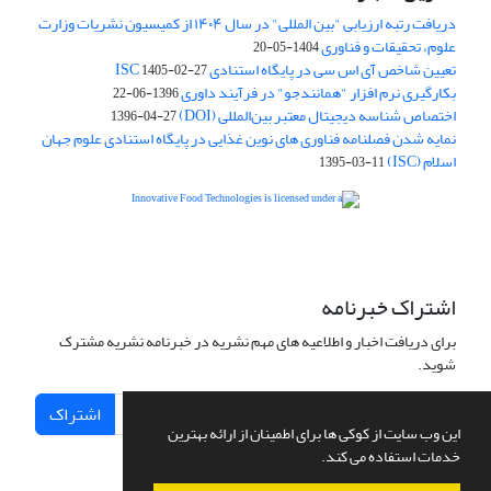
دریافت رتبه ارزیابی "بین المللی" در سال ۱۴۰۴ از کمیسیون نشریات وزارت
علوم، تحقیقات و فناوری
1404-05-20
تعیین شاخص آی اس سی در پایگاه استنادی ISC
1405-02-27
بکارگیری نرم افزار "همانندجو" در فرآیند داوری
1396-06-22
اختصاص شناسه دیجیتال معتبر بین‌المللی (DOI)
1396-04-27
نمایه شدن فصلنامه فناوری های نوین غذایی در پایگاه استنادی علوم جهان
اسلام (ISC)
1395-03-11
is licensed under a
Creative
Innovative Food Technologies (IFT)
Commons Attribution 4.0 International License
اشتراک خبرنامه
برای دریافت اخبار و اطلاعیه های مهم نشریه در خبرنامه نشریه مشترک
شوید.
اشتراک
این وب سایت از کوکی ها برای اطمینان از ارائه بهترین
خدمات استفاده می کند.