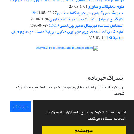
دریافت رتبه ارزیابی "بین المللی" در سال ۱۴۰۴ از کمیسیون نشریات وزارت
علوم، تحقیقات و فناوری
1404-05-20
تعیین شاخص آی اس سی در پایگاه استنادی ISC
1405-02-27
بکارگیری نرم افزار "همانندجو" در فرآیند داوری
1396-06-22
اختصاص شناسه دیجیتال معتبر بین‌المللی (DOI)
1396-04-27
نمایه شدن فصلنامه فناوری های نوین غذایی در پایگاه استنادی علوم جهان
اسلام (ISC)
1395-03-11
is licensed under a
Creative
Innovative Food Technologies (IFT)
Commons Attribution 4.0 International License
اشتراک خبرنامه
برای دریافت اخبار و اطلاعیه های مهم نشریه در خبرنامه نشریه مشترک
شوید.
اشتراک
این وب سایت از کوکی ها برای اطمینان از ارائه بهترین
خدمات استفاده می کند.
متوجه شدم