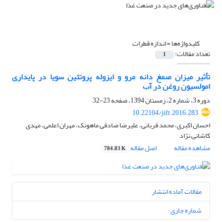
کلیدواژه‌ها =
اندازه قطرات
تعداد مقالات:
1
تأثیر میزان صمغ دانه مرو و ایزوله پروتئین سویا در پایداری
امولسیون روغن در آب
دوره 3، شماره 2، زمستان 1394، صفحه
23-32
10.22104/jift.2016.283
احسان اکبری، محمد قربانی، علیرضا صادقی ماهونک، مهران اعلمی، مهدی
کاشانی نژاد
مشاهده مقاله
اصل مقاله
784.83 K
مقالات آماده انتشار
شماره جاری