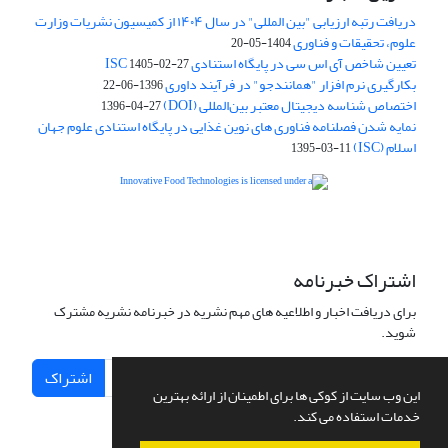
دریافت رتبه ارزیابی "بین المللی" در سال ۱۴۰۴ از کمیسیون نشریات وزارت
علوم، تحقیقات و فناوری
1404-05-20
تعیین شاخص آی اس سی در پایگاه استنادی ISC
1405-02-27
بکارگیری نرم افزار "همانندجو" در فرآیند داوری
1396-06-22
اختصاص شناسه دیجیتال معتبر بین‌المللی (DOI)
1396-04-27
نمایه شدن فصلنامه فناوری های نوین غذایی در پایگاه استنادی علوم جهان
اسلام (ISC)
1395-03-11
is licensed under a
Creative
Innovative Food Technologies (IFT)
Commons Attribution 4.0 International License
اشتراک خبرنامه
برای دریافت اخبار و اطلاعیه های مهم نشریه در خبرنامه نشریه مشترک
شوید.
اشتراک
این وب سایت از کوکی ها برای اطمینان از ارائه بهترین
خدمات استفاده می کند.