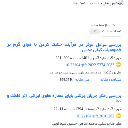
کلیدواژه‌ها =
دما
تعداد مقالات:
2
بررسی عوامل موثر در فرآیند خشک کردن با هوای گرم بر
خصوصیات کیفی عدس
دوره 9، شماره 3، بهار 1401، صفحه
209-221
10.22104/jift.2022.5374.2083
علی روشنیان فرد، محمد طهماسبی، علی خرمی فر
مشاهده مقاله
اصل مقاله
858.37 K
بررسی رفتار جریان برشی پایای عصاره هلوی ایرانی: اثر غلظت و
دما
دوره 3، شماره 2، زمستان 1394، صفحه
11-22
10.22104/jift.2016.282
علیرضا یوسفی، فاطمه شاهی، حسین شیخ لویی