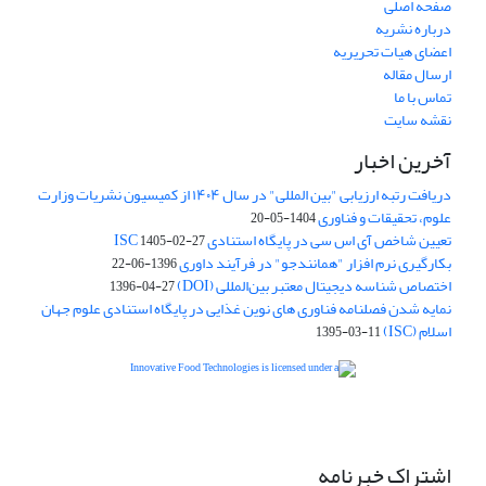
صفحه اصلی
درباره نشریه
اعضای هیات تحریریه
ارسال مقاله
تماس با ما
نقشه سایت
آخرین اخبار
دریافت رتبه ارزیابی "بین المللی" در سال ۱۴۰۴ از کمیسیون نشریات وزارت
علوم، تحقیقات و فناوری
1404-05-20
تعیین شاخص آی اس سی در پایگاه استنادی ISC
1405-02-27
بکارگیری نرم افزار "همانندجو" در فرآیند داوری
1396-06-22
اختصاص شناسه دیجیتال معتبر بین‌المللی (DOI)
1396-04-27
نمایه شدن فصلنامه فناوری های نوین غذایی در پایگاه استنادی علوم جهان
اسلام (ISC)
1395-03-11
is licensed under a
Creative
Innovative Food Technologies (IFT)
Commons Attribution 4.0 International License
اشتراک خبرنامه