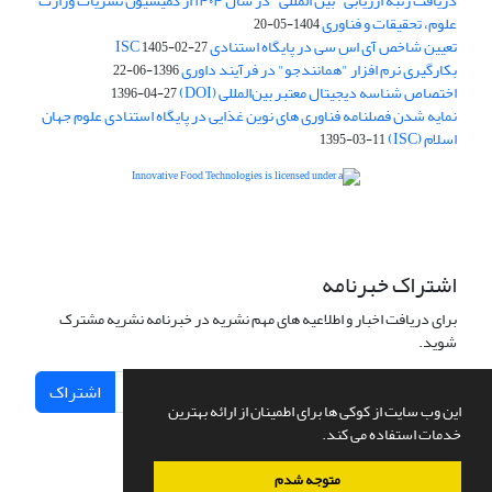
دریافت رتبه ارزیابی "بین المللی" در سال ۱۴۰۴ از کمیسیون نشریات وزارت
علوم، تحقیقات و فناوری
1404-05-20
تعیین شاخص آی اس سی در پایگاه استنادی ISC
1405-02-27
بکارگیری نرم افزار "همانندجو" در فرآیند داوری
1396-06-22
اختصاص شناسه دیجیتال معتبر بین‌المللی (DOI)
1396-04-27
نمایه شدن فصلنامه فناوری های نوین غذایی در پایگاه استنادی علوم جهان
اسلام (ISC)
1395-03-11
is licensed under a
Creative
Innovative Food Technologies (IFT)
Commons Attribution 4.0 International License
اشتراک خبرنامه
برای دریافت اخبار و اطلاعیه های مهم نشریه در خبرنامه نشریه مشترک
شوید.
اشتراک
این وب سایت از کوکی ها برای اطمینان از ارائه بهترین
خدمات استفاده می کند.
متوجه شدم