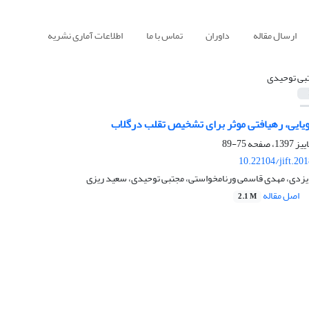
ارسال مقاله
داوران
تماس با ما
اطلاعات آماری نشریه
بی توحیدی
ویایی، رهیافتی موثر برای تشخیص تقلب درگلاب
75-89
10.22104/jift.20
 ایزدی، مهدی قاسمی ورنامخواستی، مجتبی توحیدی، سعید ریزی
اصل مقاله
2.1 M