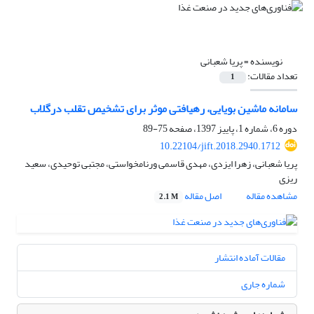
نویسنده =
پریا شعبانی
تعداد مقالات:
1
سامانه ماشین بویایی، رهیافتی موثر برای تشخیص تقلب درگلاب
دوره 6، شماره 1، پاییز 1397، صفحه
75-89
10.22104/jift.2018.2940.1712
پریا شعبانی، زهرا ایزدی، مهدی قاسمی ورنامخواستی، مجتبی توحیدی، سعید
ریزی
مشاهده مقاله
اصل مقاله
2.1 M
مقالات آماده انتشار
شماره جاری