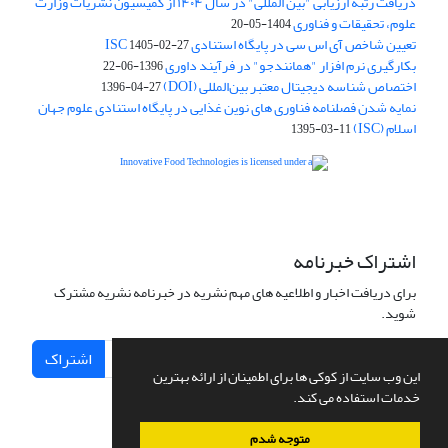
دریافت رتبه ارزیابی "بین المللی" در سال ۱۴۰۴ از کمیسیون نشریات وزارت
علوم، تحقیقات و فناوری
1404-05-20
تعیین شاخص آی اس سی در پایگاه استنادی ISC
1405-02-27
بکارگیری نرم افزار "همانندجو" در فرآیند داوری
1396-06-22
اختصاص شناسه دیجیتال معتبر بین‌المللی (DOI)
1396-04-27
نمایه شدن فصلنامه فناوری های نوین غذایی در پایگاه استنادی علوم جهان
اسلام (ISC)
1395-03-11
is licensed under a
Creative
Innovative Food Technologies (IFT)
Commons Attribution 4.0 International License
اشتراک خبرنامه
برای دریافت اخبار و اطلاعیه های مهم نشریه در خبرنامه نشریه مشترک
شوید.
اشتراک
این وب سایت از کوکی ها برای اطمینان از ارائه بهترین
خدمات استفاده می کند.
متوجه شدم