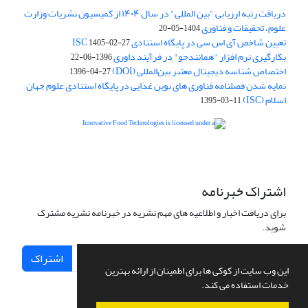
دریافت رتبه ارزیابی "بین المللی" در سال ۱۴۰۴ از کمیسیون نشریات وزارت
علوم، تحقیقات و فناوری
1404-05-20
تعیین شاخص آی اس سی در پایگاه استنادی ISC
1405-02-27
بکارگیری نرم افزار "همانندجو" در فرآیند داوری
1396-06-22
اختصاص شناسه دیجیتال معتبر بین‌المللی (DOI)
1396-04-27
نمایه شدن فصلنامه فناوری های نوین غذایی در پایگاه استنادی علوم جهان
اسلام (ISC)
1395-03-11
is licensed under a
Creative
Innovative Food Technologies (IFT)
Commons Attribution 4.0 International License
اشتراک خبرنامه
برای دریافت اخبار و اطلاعیه های مهم نشریه در خبرنامه نشریه مشترک
شوید.
اشتراک
این وب سایت از کوکی ها برای اطمینان از ارائه بهترین
خدمات استفاده می کند.