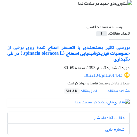
نویسنده =
محمد فاضل
تعداد مقالات:
1
بررسی تاثیر بسته‌بندی با اتمسفر اصلاح شده روی برخی از
خصوصیات فیزیکوشیمیایی اسفناج (spinacia oleracea L.) در طی
نگهداری
دوره 1، شماره 3، بهار 1393، صفحه
69-80
10.22104/jift.2014.43
سجاد دارانی، محمد فاضل، جواد کرامت
مشاهده مقاله
اصل مقاله
501.3 K
مقالات آماده انتشار
شماره جاری