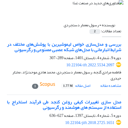
نویسنده =
رسول معمار دستجردی
تعداد مقالات:
2
بررسی و مدل‌سازی خواص لیموشیرین با پوشش‌های مختلف در
شرایط انبارمانی با مدل‌های شبکه عصبی مصنوعی و رگرسیونی
دوره 9، شماره 4، تابستان 1401، صفحه
289-307
10.22104/ift.2022.5534.2097
فاطمه مرادی گنجه، رسول معمار دستجردی، محمد هادی موحدنژاد، مختار
حیدری
مشاهده مقاله
اصل مقاله
1.77 M
1
مدل سازی تغییرات کیفی روغن کنجد طی فرآیند استخراج با
استفاده از سیستم های هوشمند و رگرسیونی
دوره 5، شماره 4، تابستان 1397، صفحه
627-636
10.22104/jift.2018.2725.1651