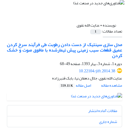
نویسنده =
عنایت الله نقوی
تعداد مقالات:
1
مدل سازی سینتیک از دست دادن رطوبت طی فرآیند سرخ کردن
عمیق قطعات سیب زمینی پیش تیمارشده با مافوق صوت و خشک
کردن
دوره 1، شماره 3، بهار 1393، صفحه
49-68
10.22104/jift.2014.38
عنایت الله نقوی، جلال دهقان نیا، بابک قنبرزاده
مشاهده مقاله
اصل مقاله
559.11 K
مقالات آماده انتشار
شماره جاری