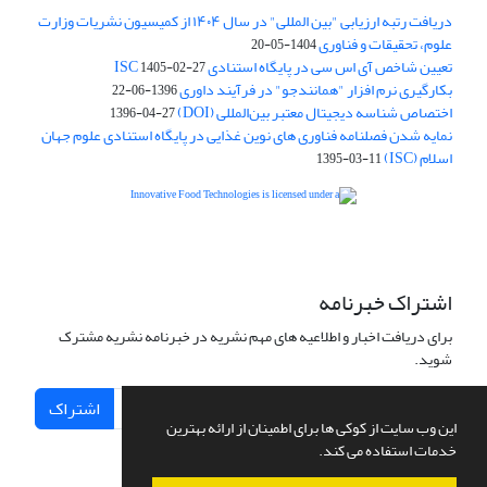
دریافت رتبه ارزیابی "بین المللی" در سال ۱۴۰۴ از کمیسیون نشریات وزارت
علوم، تحقیقات و فناوری
1404-05-20
تعیین شاخص آی اس سی در پایگاه استنادی ISC
1405-02-27
بکارگیری نرم افزار "همانندجو" در فرآیند داوری
1396-06-22
اختصاص شناسه دیجیتال معتبر بین‌المللی (DOI)
1396-04-27
نمایه شدن فصلنامه فناوری های نوین غذایی در پایگاه استنادی علوم جهان
اسلام (ISC)
1395-03-11
is licensed under a
Creative
Innovative Food Technologies (IFT)
Commons Attribution 4.0 International License
اشتراک خبرنامه
برای دریافت اخبار و اطلاعیه های مهم نشریه در خبرنامه نشریه مشترک
شوید.
اشتراک
این وب سایت از کوکی ها برای اطمینان از ارائه بهترین
خدمات استفاده می کند.