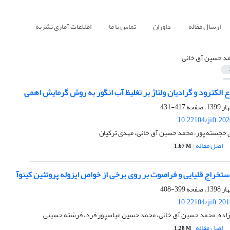
ارسال مقاله
داوران
تماس با ما
اطلاعات آماری نشریه
د حسین آق خانی
 الکترود و گرادیان ولتاژ بر تغلیظ آب انگور به روش گرمایش اهمی
417-431
10.22104/jift.20
خجسته پور، محمد حسین آق خانی، مهدی ترکیان
اصل مقاله
1.67 M
ستخراج قلیایی و فراصوت بر روی برخی از خواص ایزوله پروتئین کینوآ
399-408
10.22104/jift.20
اده، محمد حسین آق خانی، محمد حسین عباسپور فرد، فرشته حسینی
اصل مقاله
1.28 M