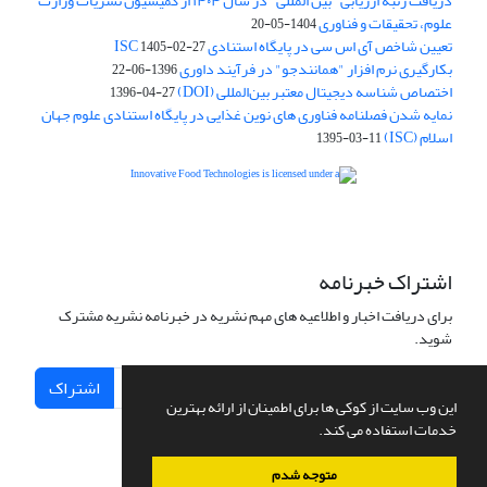
دریافت رتبه ارزیابی "بین المللی" در سال ۱۴۰۴ از کمیسیون نشریات وزارت
علوم، تحقیقات و فناوری
1404-05-20
تعیین شاخص آی اس سی در پایگاه استنادی ISC
1405-02-27
بکارگیری نرم افزار "همانندجو" در فرآیند داوری
1396-06-22
اختصاص شناسه دیجیتال معتبر بین‌المللی (DOI)
1396-04-27
نمایه شدن فصلنامه فناوری های نوین غذایی در پایگاه استنادی علوم جهان
اسلام (ISC)
1395-03-11
is licensed under a
Creative
Innovative Food Technologies (IFT)
Commons Attribution 4.0 International License
اشتراک خبرنامه
برای دریافت اخبار و اطلاعیه های مهم نشریه در خبرنامه نشریه مشترک
شوید.
اشتراک
این وب سایت از کوکی ها برای اطمینان از ارائه بهترین
خدمات استفاده می کند.
متوجه شدم