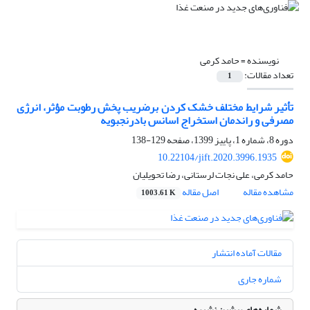
نویسنده =
حامد کرمی
تعداد مقالات:
1
تأثیر شرایط مختلف خشک کردن برضریب پخش رطوبت مؤثر، انرژی
مصرفی و راندمان استخراج اسانس بادرنجبویه
دوره 8، شماره 1، پاییز 1399، صفحه
129-138
10.22104/jift.2020.3996.1935
حامد کرمی، علی نجات لرستانی، رضا تحویلیان
مشاهده مقاله
اصل مقاله
1003.61 K
مقالات آماده انتشار
شماره جاری
شماره‌های پیشین نشریه