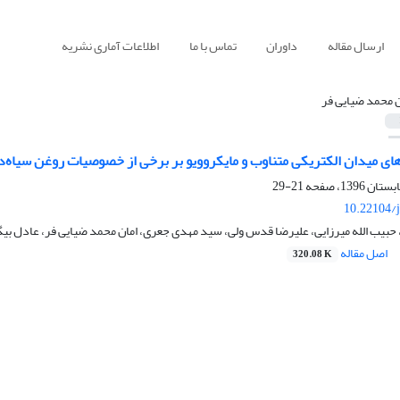
ارسال مقاله
داوران
تماس با ما
اطلاعات آماری نشریه
ن محمد ضیایی فر
های میدان الکتریکی متناوب و مایکروویو بر برخی از خصوصیات روغن سیاه‌د
21-29
10.22104/j
بیب الله میرزایی، علیرضا قدس ولی، سید مهدی جعری، امان محمد ضیایی فر، عادل بیگ 
اصل مقاله
320.08 K