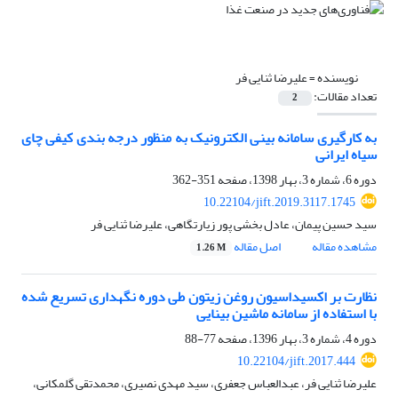
نویسنده =
علیرضا ثنایی فر
تعداد مقالات:
2
به کارگیری سامانه بینی الکترونیک به منظور درجه بندی کیفی چای
سیاه ایرانی
دوره 6، شماره 3، بهار 1398، صفحه
351-362
10.22104/jift.2019.3117.1745
سید حسین پیمان، عادل بخشی پور زیارتگاهی، علیرضا ثنایی فر
مشاهده مقاله
اصل مقاله
1.26 M
نظارت بر اکسیداسیون روغن زیتون طی دوره نگهداری تسریع شده
با استفاده از سامانه ماشین بینایی
دوره 4، شماره 3، بهار 1396، صفحه
77-88
10.22104/jift.2017.444
علیرضا ثنایی فر، عبدالعباس جعفری، سید مهدی نصیری، محمدتقی گلمکانی،