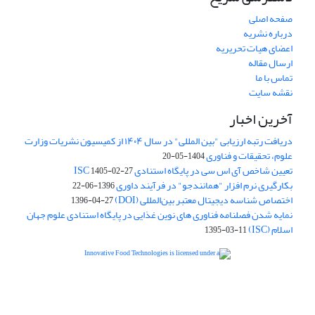
صفحه اصلی
درباره نشریه
اعضای هیات تحریریه
ارسال مقاله
تماس با ما
نقشه سایت
آخرین اخبار
دریافت رتبه ارزیابی "بین المللی" در سال ۱۴۰۴ از کمیسیون نشریات وزارت
علوم، تحقیقات و فناوری
1404-05-20
تعیین شاخص آی اس سی در پایگاه استنادی ISC
1405-02-27
بکارگیری نرم افزار "همانندجو" در فرآیند داوری
1396-06-22
اختصاص شناسه دیجیتال معتبر بین‌المللی (DOI)
1396-04-27
نمایه شدن فصلنامه فناوری های نوین غذایی در پایگاه استنادی علوم جهان
اسلام (ISC)
1395-03-11
is licensed under a
Creative
Innovative Food Technologies (IFT)
Commons Attribution 4.0 International License