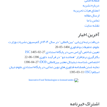
صفحه اصلی
درباره نشریه
اعضای هیات تحریریه
ارسال مقاله
تماس با ما
نقشه سایت
آخرین اخبار
دریافت رتبه ارزیابی "بین المللی" در سال ۱۴۰۴ از کمیسیون نشریات وزارت
علوم، تحقیقات و فناوری
1404-05-20
تعیین شاخص آی اس سی در پایگاه استنادی ISC
1405-02-27
بکارگیری نرم افزار "همانندجو" در فرآیند داوری
1396-06-22
اختصاص شناسه دیجیتال معتبر بین‌المللی (DOI)
1396-04-27
نمایه شدن فصلنامه فناوری های نوین غذایی در پایگاه استنادی علوم جهان
اسلام (ISC)
1395-03-11
is licensed under a
Creative
Innovative Food Technologies (IFT)
Commons Attribution 4.0 International License
اشتراک خبرنامه