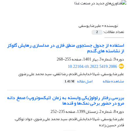
نویسنده =
علیرضا یوسفی
تعداد مقالات:
2
استفاده از جدول جستجوی منطق فازی در مدلسازی رهایش گلوکز
از نشاسته های گندم
دوره 9، شماره 3، بهار 1401، صفحه
255-268
10.22104/ift.2022.5419.2086
علیرضا یوسفی، شهلا خدابخش اقدم، رضا ثقفی، سید محمد علی رضوی
مشاهده مقاله
اصل مقاله
1.41 M
بررسی رفتار رئولوژیکی وابسته به زمان (تیکسوتروپ) صمغ دانه
مرو در حضور برخی نمک‌ها و قندها
دوره 8، شماره 2، زمستان 1399، صفحه
235-252
علیرضا یوسفی، شهلا خدابخش اقدم، سید محمد علی رضوی، جواد توکلی،
قادر حسین زاده