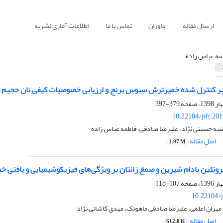
ارسال مقاله
داوران
تماس با ما
اطلاعات آماری نشریه
مه عباس زاده
ر کنترل شده خمیرترش سبوس برنج و ارزیابی خصوصیات کیفی نان حجیم با است
379-397
10.22104/jift.20
یه حسینی نژاد، علیرضا صادقی، فاطمه عباس زاده
اصل مقاله
1.97 M
پروتئین بادام شیرین و صمغ زانتان بر ویژگی‌های فیزیکوشیمیایی و بافتی خ
107-118
10.22104/j
مهران اعلمی، علیرضا صادقی ماهونک، مهدی کاشانی نژاد
اصل مقاله
612.8 K