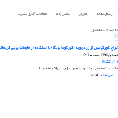
ارسال مقاله
داوران
تماس با ما
اطلاعات آماری نشریه
ده السادات محمدی
راج کورکومین از زردچوبه (کورکوما لونگا) با استفاده از مایعات یونی کربمات
1-12
10.22104/j
 السادات محمدی، قاسم نجف پور درزی، علی اکبر مقدم نیا
اصل مقاله
1.61 M