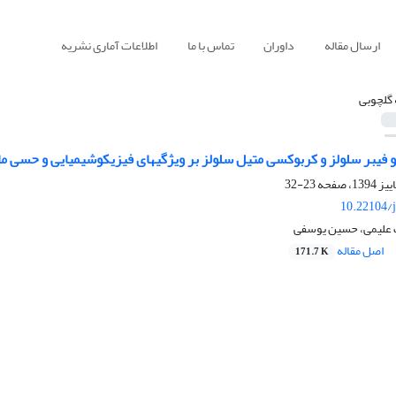
ارسال مقاله
داوران
تماس با ما
اطلاعات آماری نشریه
ه گلچوبی
نو فیبر سلولز و کربوکسی متیل سلولز بر ویژگیهای فیزیکوشیمیایی و حسی م
23-32
10.22104/j
ک علیمی، حسین یوسفی
اصل مقاله
171.7 K