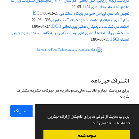
دریافت رتبه ارزیابی "بین المللی" در سال ۱۴۰۴ از کمیسیون نشریات وزارت
علوم، تحقیقات و فناوری
1404-05-20
تعیین شاخص آی اس سی در پایگاه استنادی ISC
1405-02-27
بکارگیری نرم افزار "همانندجو" در فرآیند داوری
1396-06-22
اختصاص شناسه دیجیتال معتبر بین‌المللی (DOI)
1396-04-27
نمایه شدن فصلنامه فناوری های نوین غذایی در پایگاه استنادی علوم جهان
اسلام (ISC)
1395-03-11
is licensed under a
Creative
Innovative Food Technologies (IFT)
Commons Attribution 4.0 International License
اشتراک خبرنامه
برای دریافت اخبار و اطلاعیه های مهم نشریه در خبرنامه نشریه مشترک
شوید.
اشتراک
این وب سایت از کوکی ها برای اطمینان از ارائه بهترین
خدمات استفاده می کند.
متوجه شدم