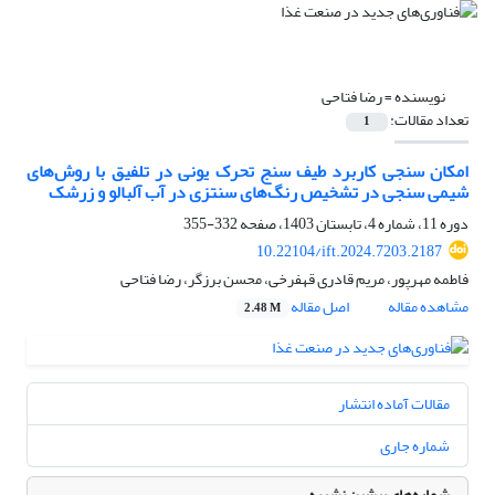
نویسنده =
رضا فتاحی
تعداد مقالات:
1
امکان سنجی کاربرد طیف سنج تحرک یونی در تلفیق با روش‌های
‏شیمی سنجی در تشخیص رنگ‌های سنتزی در آب آلبالو و زرشک‎ ‎‏‌‏
دوره 11، شماره 4، تابستان 1403، صفحه
332-355
10.22104/ift.2024.7203.2187
فاطمه مهرپور، مریم قادری قهفرخی، محسن برزگر، رضا فتاحی
مشاهده مقاله
اصل مقاله
2.48 M
مقالات آماده انتشار
شماره جاری
شماره‌های پیشین نشریه