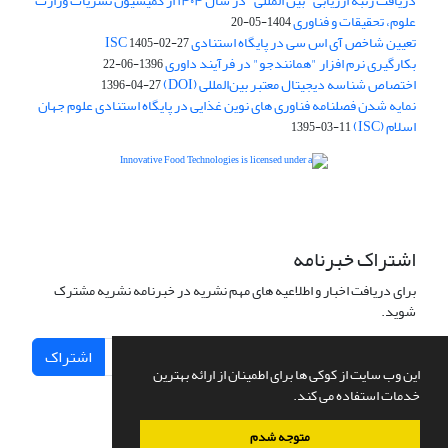
دریافت رتبه ارزیابی "بین المللی" در سال ۱۴۰۴ از کمیسیون نشریات وزارت
علوم، تحقیقات و فناوری
1404-05-20
تعیین شاخص آی اس سی در پایگاه استنادی ISC
1405-02-27
بکارگیری نرم افزار "همانندجو" در فرآیند داوری
1396-06-22
اختصاص شناسه دیجیتال معتبر بین‌المللی (DOI)
1396-04-27
نمایه شدن فصلنامه فناوری های نوین غذایی در پایگاه استنادی علوم جهان
اسلام (ISC)
1395-03-11
is licensed under a
Creative
Innovative Food Technologies (IFT)
Commons Attribution 4.0 International License
اشتراک خبرنامه
برای دریافت اخبار و اطلاعیه های مهم نشریه در خبرنامه نشریه مشترک
شوید.
اشتراک
این وب سایت از کوکی ها برای اطمینان از ارائه بهترین
خدمات استفاده می کند.
متوجه شدم