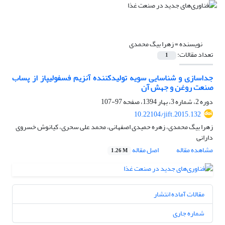
نویسنده =
زهرا بیگ محمدی
تعداد مقالات:
1
جداسازی و شناسایی سویه تولیدکننده آنزیم فسفولیپاز از پساب
صنعت روغن و جهش‌ آن
دوره 2، شماره 3، بهار 1394، صفحه
97-107
10.22104/jift.2015.132
زهرا بیگ محمدی، زهره حمیدی اصفهانی، محمد علی سحری، کیانوش خسروی
دارانی
مشاهده مقاله
اصل مقاله
1.26 M
مقالات آماده انتشار
شماره جاری