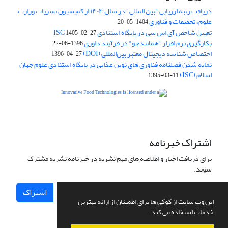
دریافت رتبه ارزیابی "بین المللی" در سال ۱۴۰۴ از کمیسیون نشریات وزارت
علوم، تحقیقات و فناوری
1404-05-20
تعیین شاخص آی اس سی در پایگاه استنادی ISC
1405-02-27
بکارگیری نرم افزار "همانندجو" در فرآیند داوری
1396-06-22
اختصاص شناسه دیجیتال معتبر بین‌المللی (DOI)
1396-04-27
نمایه شدن فصلنامه فناوری های نوین غذایی در پایگاه استنادی علوم جهان
اسلام (ISC)
1395-03-11
is licensed under a
Creative
Innovative Food Technologies (IFT)
Commons Attribution 4.0 International License
اشتراک خبرنامه
برای دریافت اخبار و اطلاعیه های مهم نشریه در خبرنامه نشریه مشترک
شوید.
اشتراک
این وب سایت از کوکی ها برای اطمینان از ارائه بهترین
خدمات استفاده می کند.