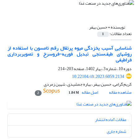
نویسنده =
حسین بهفر
تعداد مقالات:
1
شناسایی آسیب یخ‏زدگی میوه پرتقال رقم تامسون با استفاده از
روش‏های طیف‌سنجی تبدیل فوریه-فروسرخ و تصویربرداری
فراطیفی
دوره 10، شماره 3، بهار 1402، صفحه
203-214
10.22104/ift.2023.6059.2134
کریم گرامی، حسین بهفر، بهاره جمشیدی، شهین زمردی
مشاهده مقاله
اصل مقاله
1.84 M
2
مقالات آماده انتشار
شماره جاری