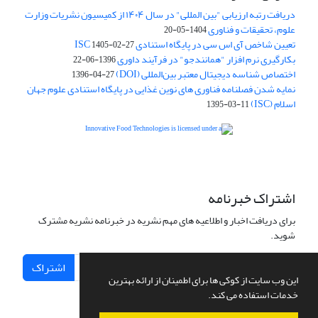
دریافت رتبه ارزیابی "بین المللی" در سال ۱۴۰۴ از کمیسیون نشریات وزارت
علوم، تحقیقات و فناوری
1404-05-20
تعیین شاخص آی اس سی در پایگاه استنادی ISC
1405-02-27
بکارگیری نرم افزار "همانندجو" در فرآیند داوری
1396-06-22
اختصاص شناسه دیجیتال معتبر بین‌المللی (DOI)
1396-04-27
نمایه شدن فصلنامه فناوری های نوین غذایی در پایگاه استنادی علوم جهان
اسلام (ISC)
1395-03-11
is licensed under a
Creative
Innovative Food Technologies (IFT)
Commons Attribution 4.0 International License
اشتراک خبرنامه
برای دریافت اخبار و اطلاعیه های مهم نشریه در خبرنامه نشریه مشترک
شوید.
اشتراک
این وب سایت از کوکی ها برای اطمینان از ارائه بهترین
خدمات استفاده می کند.