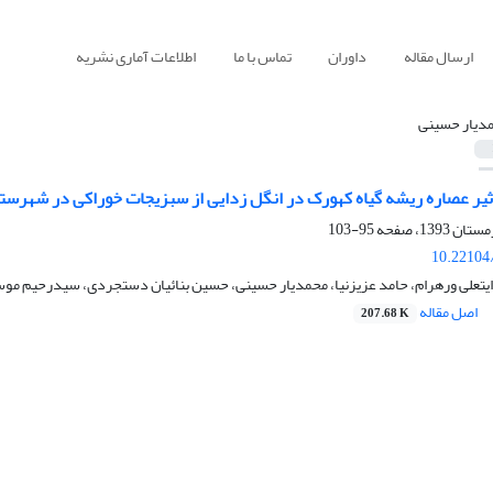
ارسال مقاله
داوران
تماس با ما
اطلاعات آماری نشریه
دیار حسینی
یر عصاره ریشه گیاه کهورک در انگل زدایی از سبزیجات خوراکی در شهرستان
95-103
10.22104/
ایتعلی ورهرام، حامد عزیزنیا، محمدیار حسینی، حسین بنائیان دستجردی، سیدرحیم مو
اصل مقاله
207.68 K