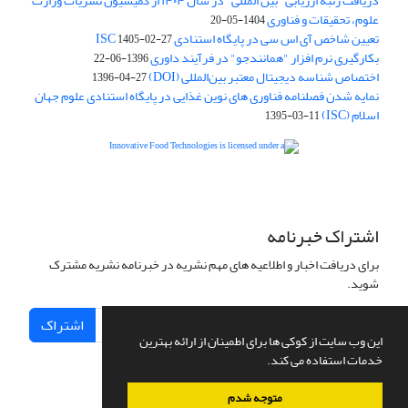
دریافت رتبه ارزیابی "بین المللی" در سال ۱۴۰۴ از کمیسیون نشریات وزارت
علوم، تحقیقات و فناوری
1404-05-20
تعیین شاخص آی اس سی در پایگاه استنادی ISC
1405-02-27
بکارگیری نرم افزار "همانندجو" در فرآیند داوری
1396-06-22
اختصاص شناسه دیجیتال معتبر بین‌المللی (DOI)
1396-04-27
نمایه شدن فصلنامه فناوری های نوین غذایی در پایگاه استنادی علوم جهان
اسلام (ISC)
1395-03-11
is licensed under a
Creative
Innovative Food Technologies (IFT)
Commons Attribution 4.0 International License
اشتراک خبرنامه
برای دریافت اخبار و اطلاعیه های مهم نشریه در خبرنامه نشریه مشترک
شوید.
اشتراک
این وب سایت از کوکی ها برای اطمینان از ارائه بهترین
خدمات استفاده می کند.
متوجه شدم