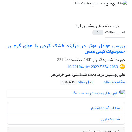
نویسنده =
علی روشنیان فرد
تعداد مقالات:
1
بررسی عوامل موثر در فرآیند خشک کردن با هوای گرم بر
خصوصیات کیفی عدس
دوره 9، شماره 3، بهار 1401، صفحه
209-221
10.22104/jift.2022.5374.2083
علی روشنیان فرد، محمد طهماسبی، علی خرمی فر
مشاهده مقاله
اصل مقاله
858.37 K
مقالات آماده انتشار
شماره جاری
شماره‌های پیشین نشریه