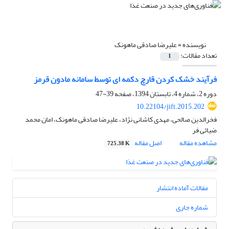
نویسنده =
علیرضا صادقی ماهونک
تعداد مقالات:
1
فرآیند خشک کردن قارچ دکمه ای توسط سامانه مادون قرمز
دوره 2، شماره 4، تابستان 1394، صفحه
39-47
10.22104/jift.2015.202
فخرالدین صالحی، مهدی کاشانی نژاد، علیرضا صادقی ماهونک، امان محمد
ضیائی فر
مشاهده مقاله
اصل مقاله
725.38 K
مقالات آماده انتشار
شماره جاری