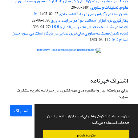
دریافت رتبه ارزیابی "بین المللی" در سال ۱۴۰۴ از کمیسیون نشریات وزارت
علوم، تحقیقات و فناوری
1404-05-20
تعیین شاخص آی اس سی در پایگاه استنادی ISC
1405-02-27
بکارگیری نرم افزار "همانندجو" در فرآیند داوری
1396-06-22
اختصاص شناسه دیجیتال معتبر بین‌المللی (DOI)
1396-04-27
نمایه شدن فصلنامه فناوری های نوین غذایی در پایگاه استنادی علوم جهان
اسلام (ISC)
1395-03-11
is licensed under a
Creative
Innovative Food Technologies (IFT)
Commons Attribution 4.0 International License
اشتراک خبرنامه
برای دریافت اخبار و اطلاعیه های مهم نشریه در خبرنامه نشریه مشترک
شوید.
اشتراک
این وب سایت از کوکی ها برای اطمینان از ارائه بهترین
خدمات استفاده می کند.
متوجه شدم