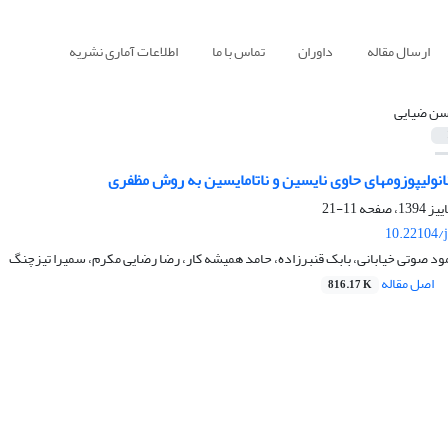
ارسال مقاله
داوران
تماس با ما
اطلاعات آماری نشریه
ن ضیایی
 نانولیپوزومهای حاوی نایسین و ناتامایسین به روش مظفری
11-21
10.22104/j
 صوتی خیابانی، بابک قنبرزاده، حامد همیشه کار، رضا رضایی مکرم، سمیرا تیزچنگ
اصل مقاله
816.17 K