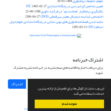
علوم، تحقیقات و فناوری
1404-05-20
تعیین شاخص آی اس سی در پایگاه استنادی ISC
1405-02-27
بکارگیری نرم افزار "همانندجو" در فرآیند داوری
1396-06-22
اختصاص شناسه دیجیتال معتبر بین‌المللی (DOI)
1396-04-27
نمایه شدن فصلنامه فناوری های نوین غذایی در پایگاه استنادی علوم جهان
اسلام (ISC)
1395-03-11
is licensed under a
Creative
Innovative Food Technologies (IFT)
Commons Attribution 4.0 International License
اشتراک خبرنامه
برای دریافت اخبار و اطلاعیه های مهم نشریه در خبرنامه نشریه مشترک
شوید.
اشتراک
این وب سایت از کوکی ها برای اطمینان از ارائه بهترین
خدمات استفاده می کند.
متوجه شدم
سامانه مدیریت نشریات علمی.
طراحی و پیاده سازی از
سیناوب