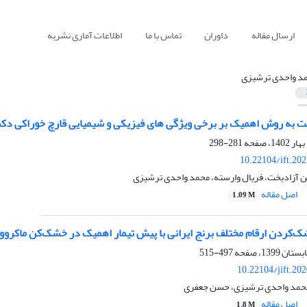
ارسال مقاله
داوران
تماس با ما
اطلاعات آماری نشریه
د واحدی ترشیزی
خت به روش اهمیک بر برخی ویژگی های فیزیکی و شیمیایی قارچ خوراکی دکم
281-298
10.22104/ift.20
ن آزادبخت، فریال وارسته، محمد واحدی ترشیزی
اصل مقاله
1.09 M
‌کردن ارقام مختلف برنج ایرانی با پیش تیمار اهمیک در خشک‌کن ماکرو
497-515
10.22104/jift.20
حمد واحدی ترشیزی، حسن جعفری
اصل مقاله
1.8 M