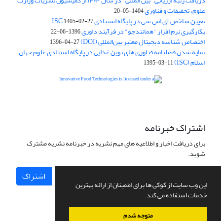
دریافت رتبه ارزیابی "بین المللی" در سال ۱۴۰۴ از کمیسیون نشریات وزارت
علوم، تحقیقات و فناوری
1404-05-20
تعیین شاخص آی اس سی در پایگاه استنادی ISC
1405-02-27
بکارگیری نرم افزار "همانندجو" در فرآیند داوری
1396-06-22
اختصاص شناسه دیجیتال معتبر بین‌المللی (DOI)
1396-04-27
نمایه شدن فصلنامه فناوری های نوین غذایی در پایگاه استنادی علوم جهان
اسلام (ISC)
1395-03-11
is licensed under a
Creative
Innovative Food Technologies (IFT)
Commons Attribution 4.0 International License
اشتراک خبرنامه
برای دریافت اخبار و اطلاعیه های مهم نشریه در خبرنامه نشریه مشترک
شوید.
اشتراک
این وب سایت از کوکی ها برای اطمینان از ارائه بهترین
خدمات استفاده می کند.
متوجه شدم