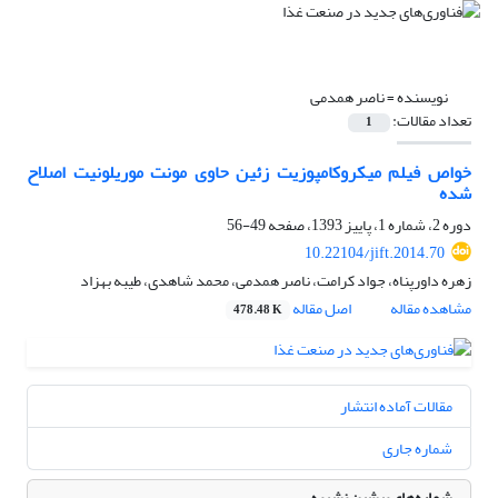
نویسنده =
ناصر همدمی
تعداد مقالات:
1
خواص فیلم میکروکامپوزیت زئین حاوی مونت موریلونیت اصلاح
شده
دوره 2، شماره 1، پاییز 1393، صفحه
49-56
10.22104/jift.2014.70
زهره داورپناه، جواد کرامت، ناصر همدمی، محمد شاهدی، طیبه بهزاد
مشاهده مقاله
اصل مقاله
478.48 K
مقالات آماده انتشار
شماره جاری
شماره‌های پیشین نشریه