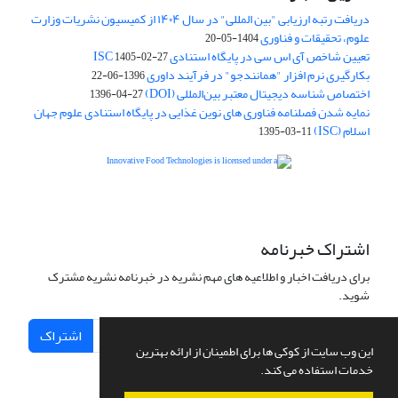
دریافت رتبه ارزیابی "بین المللی" در سال ۱۴۰۴ از کمیسیون نشریات وزارت
علوم، تحقیقات و فناوری
1404-05-20
تعیین شاخص آی اس سی در پایگاه استنادی ISC
1405-02-27
بکارگیری نرم افزار "همانندجو" در فرآیند داوری
1396-06-22
اختصاص شناسه دیجیتال معتبر بین‌المللی (DOI)
1396-04-27
نمایه شدن فصلنامه فناوری های نوین غذایی در پایگاه استنادی علوم جهان
اسلام (ISC)
1395-03-11
is licensed under a
Creative
Innovative Food Technologies (IFT)
Commons Attribution 4.0 International License
اشتراک خبرنامه
برای دریافت اخبار و اطلاعیه های مهم نشریه در خبرنامه نشریه مشترک
شوید.
اشتراک
این وب سایت از کوکی ها برای اطمینان از ارائه بهترین
خدمات استفاده می کند.