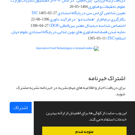
دریافت رتبه ارزیابی "بین المللی" در سال ۱۴۰۴ از کمیسیون نشریات وزارت
علوم، تحقیقات و فناوری
1404-05-20
تعیین شاخص آی اس سی در پایگاه استنادی ISC
1405-02-27
بکارگیری نرم افزار "همانندجو" در فرآیند داوری
1396-06-22
اختصاص شناسه دیجیتال معتبر بین‌المللی (DOI)
1396-04-27
نمایه شدن فصلنامه فناوری های نوین غذایی در پایگاه استنادی علوم جهان
اسلام (ISC)
1395-03-11
is licensed under a
Creative
Innovative Food Technologies (IFT)
Commons Attribution 4.0 International License
اشتراک خبرنامه
برای دریافت اخبار و اطلاعیه های مهم نشریه در خبرنامه نشریه مشترک
شوید.
اشتراک
این وب سایت از کوکی ها برای اطمینان از ارائه بهترین
خدمات استفاده می کند.
متوجه شدم