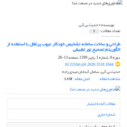
نویسنده =
حدیث بی آبی
تعداد مقالات:
1
طراحی و ساخت سامانه تشخیص خودکار عیوب پرتقال با استفاده از
الگوریتم تصحیح نور تطبیقی
دوره 8، شماره 1، پاییز 1399، صفحه
13-28
10.22104/jift.2020.3518.1844
حدیث بی آبی، سامان آبدانان مهدی زاده
مشاهده مقاله
اصل مقاله
1.4 M
مقالات آماده انتشار
شماره جاری
شماره‌های پیشین نشریه