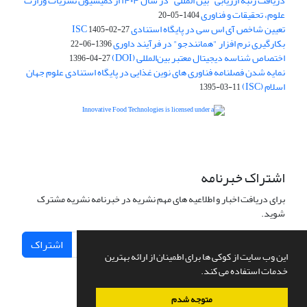
دریافت رتبه ارزیابی "بین المللی" در سال ۱۴۰۴ از کمیسیون نشریات وزارت
علوم، تحقیقات و فناوری
1404-05-20
تعیین شاخص آی اس سی در پایگاه استنادی ISC
1405-02-27
بکارگیری نرم افزار "همانندجو" در فرآیند داوری
1396-06-22
اختصاص شناسه دیجیتال معتبر بین‌المللی (DOI)
1396-04-27
نمایه شدن فصلنامه فناوری های نوین غذایی در پایگاه استنادی علوم جهان
اسلام (ISC)
1395-03-11
is licensed under a
Creative
Innovative Food Technologies (IFT)
Commons Attribution 4.0 International License
اشتراک خبرنامه
برای دریافت اخبار و اطلاعیه های مهم نشریه در خبرنامه نشریه مشترک
شوید.
اشتراک
این وب سایت از کوکی ها برای اطمینان از ارائه بهترین
خدمات استفاده می کند.
متوجه شدم