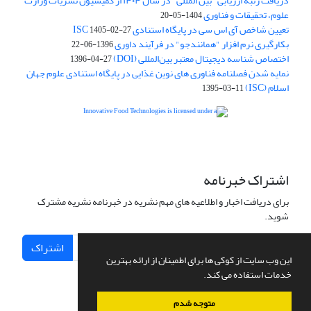
دریافت رتبه ارزیابی "بین المللی" در سال ۱۴۰۴ از کمیسیون نشریات وزارت
علوم، تحقیقات و فناوری
1404-05-20
تعیین شاخص آی اس سی در پایگاه استنادی ISC
1405-02-27
بکارگیری نرم افزار "همانندجو" در فرآیند داوری
1396-06-22
اختصاص شناسه دیجیتال معتبر بین‌المللی (DOI)
1396-04-27
نمایه شدن فصلنامه فناوری های نوین غذایی در پایگاه استنادی علوم جهان
اسلام (ISC)
1395-03-11
is licensed under a
Creative
Innovative Food Technologies (IFT)
Commons Attribution 4.0 International License
اشتراک خبرنامه
برای دریافت اخبار و اطلاعیه های مهم نشریه در خبرنامه نشریه مشترک
شوید.
اشتراک
این وب سایت از کوکی ها برای اطمینان از ارائه بهترین
خدمات استفاده می کند.
متوجه شدم