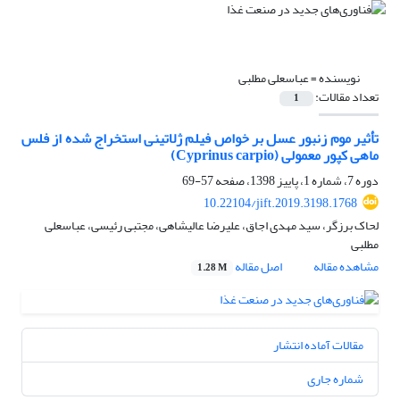
نویسنده =
عباسعلی مطلبی
تعداد مقالات:
1
تأثیر موم زنبور عسل بر خواص فیلم ژلاتینی استخراج شده از فلس
ماهی کپور معمولی (Cyprinus carpio)
دوره 7، شماره 1، پاییز 1398، صفحه
57-69
10.22104/jift.2019.3198.1768
لحاک برزگر، سید مهدی اجاق، علیرضا عالیشاهی، مجتبی رئیسی، عباسعلی
مطلبی
مشاهده مقاله
اصل مقاله
1.28 M
مقالات آماده انتشار
شماره جاری