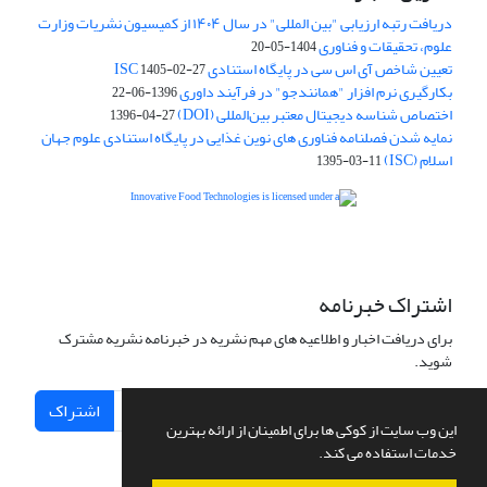
دریافت رتبه ارزیابی "بین المللی" در سال ۱۴۰۴ از کمیسیون نشریات وزارت
علوم، تحقیقات و فناوری
1404-05-20
تعیین شاخص آی اس سی در پایگاه استنادی ISC
1405-02-27
بکارگیری نرم افزار "همانندجو" در فرآیند داوری
1396-06-22
اختصاص شناسه دیجیتال معتبر بین‌المللی (DOI)
1396-04-27
نمایه شدن فصلنامه فناوری های نوین غذایی در پایگاه استنادی علوم جهان
اسلام (ISC)
1395-03-11
is licensed under a
Creative
Innovative Food Technologies (IFT)
Commons Attribution 4.0 International License
اشتراک خبرنامه
برای دریافت اخبار و اطلاعیه های مهم نشریه در خبرنامه نشریه مشترک
شوید.
اشتراک
این وب سایت از کوکی ها برای اطمینان از ارائه بهترین
خدمات استفاده می کند.