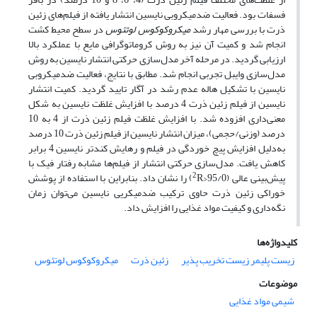
فسفات بود. فعالیت ضد‌میکروبی نایسین انتشار یافته از فیلم‌های زئین
ذرت با بررسی مهار رشد
میکروکوکوس لوتئوس
در سطح محیط کشت
انجام شد و کمیت آن نیز به روش کروماتوگرافی مایع با عملکرد بالا
ارزیابی گردید. در مرحله آخر مدل‌سازی حرکتی انتشار نایسین به روش
مدل‌سازی وایبل تجربی انجام شد. مطابق با نتایج، فعالیت ضد‌میکروبی
نایسین با تشکیل هاله عدم رشد در آگار تایید گردید. کمیت انتشار
نایسین از فیلم‌ زئین ذرت 4 درصد با افزایش غلظت نایسین به شکل
معنی‌داری افزوده شد. با افزایش غلظت فیلم زئین ذرت از 4 به 10
درصد (وزنی/حجمی)، میزان انتشار نایسین از فیلم زئین ذرت 10 درصد
به‌دلیل افزایش پیچ خوردگی در فیلم و رهایش کندتر نایسین 4 برابر
کاهش یافت. مدل‌سازی حرکتی انتشار از فیلم‌ها مشابه رفتار فیک با
2
پیش‌بینی عالی (95/0<
R) را نشان داد. بنابراین با استفاده از پوشش
خوراکی زئین ذرت حاوی ترکیب ضد‌میکریی نایسین می‌توان زمان
نگه‌داری و کیفیت مواد غذایی را افزایش داد.
کلیدواژه‌ها
زیست پلیمر زیست تخریب پذیر
زئین ذرت
میکروکوکوس لوتئوس
موضوعات
شیمی مواد غذایی