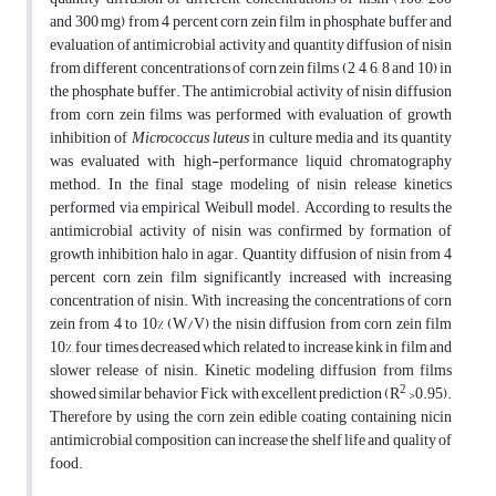
and 300 mg) from 4 percent corn zein film in phosphate buffer and
evaluation of antimicrobial activity and quantity diffusion of nisin
from different concentrations of corn zein films (2, 4, 6, 8 and 10) in
the phosphate buffer. The antimicrobial activity of nisin diffusion
from corn zein films was performed with evaluation of growth
inhibition of
Micrococcus luteus
in culture media and its quantity
was evaluated with high-performance liquid chromatography
method. In the final stage modeling of nisin release kinetics
performed via empirical Weibull model. According to results
the
antimicrobial activity of nisin was confirmed by formation of
growth inhibition halo in agar. Quantity diffusion of nisin from 4
percent corn zein film significantly increased with increasing
concentration of nisin. With increasing the concentrations of corn
zein from 4 to 10% (W/V) the nisin diffusion from corn zein film
10%, four times decreased which related to increase kink in film and
slower release of nisin. Kinetic modeling diffusion from films
2
showed similar behavior Fick with excellent prediction (R
>0.95).
Therefore by using the corn zein edible coating containing nicin
antimicrobial composition can increase the shelf life and quality of
food.