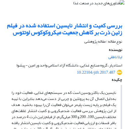
بررسی کمیت و انتشار نایسین استفاده شده در فیلم
زئین ذرت بر کاهش جمعیت میکروکوکوس لوتئوس
نوع مقاله : مقاله پژوهشی
نویسنده
لیلا ناطقی
استادیار، گروه صنایع غذایی، دانشگاه آزاد اسلامی واحد ور امین - پیشوا
10.22104/jift.2017.487
چکیده
نایسین یک باکتریوسین است که در سیستم‌های غذایی، فعالیت خود را
به‌دلیل اتصال آن به پروتئین و چربی از دست می‌دهد بنابراین با تهیه
یک فیلم بر پایه زیست پلیمر می‌توان فعالیت آن را بهبود بخشید. هدف
از این پژوهش بررسی فعالیت ضد‌میکروبی و کمیت انتشار غلظت‌های
مختلف نایسین 100، 200 و 300 میلی‌گرم، از فیلم زئین ذرت 4 درصد در
بافر فسفات و ارزیابی فعالیت ضد‌میکروبی و کمیت نایسین انتشار یافته
از غلظت‌های مختلف فیلم زئین ذرت (4، 6، 8 و 10 درصد) در بافر