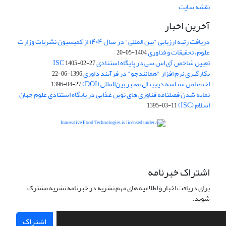
نقشه سایت
آخرین اخبار
دریافت رتبه ارزیابی "بین المللی" در سال ۱۴۰۴ از کمیسیون نشریات وزارت
علوم، تحقیقات و فناوری
1404-05-20
تعیین شاخص آی اس سی در پایگاه استنادی ISC
1405-02-27
بکارگیری نرم افزار "همانندجو" در فرآیند داوری
1396-06-22
اختصاص شناسه دیجیتال معتبر بین‌المللی (DOI)
1396-04-27
نمایه شدن فصلنامه فناوری های نوین غذایی در پایگاه استنادی علوم جهان
اسلام (ISC)
1395-03-11
is licensed under a
Creative
Innovative Food Technologies (IFT)
Commons Attribution 4.0 International License
اشتراک خبرنامه
برای دریافت اخبار و اطلاعیه های مهم نشریه در خبرنامه نشریه مشترک
شوید.
اشتراک