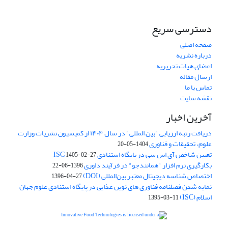
دسترسی سریع
صفحه اصلی
درباره نشریه
اعضای هیات تحریریه
ارسال مقاله
تماس با ما
نقشه سایت
آخرین اخبار
دریافت رتبه ارزیابی "بین المللی" در سال ۱۴۰۴ از کمیسیون نشریات وزارت
علوم، تحقیقات و فناوری
1404-05-20
تعیین شاخص آی اس سی در پایگاه استنادی ISC
1405-02-27
بکارگیری نرم افزار "همانندجو" در فرآیند داوری
1396-06-22
اختصاص شناسه دیجیتال معتبر بین‌المللی (DOI)
1396-04-27
نمایه شدن فصلنامه فناوری های نوین غذایی در پایگاه استنادی علوم جهان
اسلام (ISC)
1395-03-11