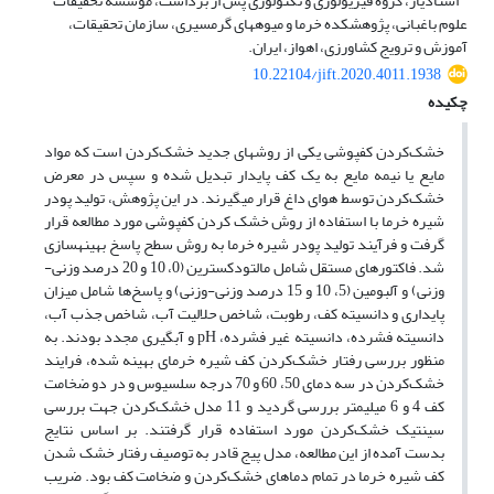
استادیار، گروه فیزیولوژی و تکنولوژی پس از برداشت، مؤسسه تحقیقات
علوم باغبانی، پژوهشکده خرما و میوههای گرمسیری، سازمان تحقیقات،
آموزش و ترویج کشاورزی، اهواز، ایران.
10.22104/jift.2020.4011.1938
چکیده
خشک‌کردن کف‏پوشی یکی از روش‏های جدید خشک‌کردن است که مواد
مایع یا نیمه مایع به یک کف پایدار تبدیل شده و سپس در معرض
خشک‌کردن توسط هوای داغ قرار می‏گیرند. در این پژوهش، تولید پودر
شیره خرما با استفاده از روش خشک کردن کف‏پوشی مورد مطالعه قرار
گرفت و فرآیند تولید پودر شیره خرما به روش سطح پاسخ بهینه‏سازی
شد. فاکتور‌های مستقل شامل مالتودکسترین (0، 10 و 20 درصد وزنی-
وزنی) و آلبومین (5، 10 و 15 درصد وزنی-وزنی) و پاسخ‌ها شامل میزان
پایداری و دانسیته کف، رطوبت، شاخص حلالیت آب، شاخص جذب آب،
دانسیته فشرده، دانسیته غیر فشرده، pH و آبگیری مجدد بودند. به
منظور بررسی رفتار خشک‌کردن کف شیره خرمای بهینه شده، فرایند
خشک‌کردن در سه دمای 50، 60 و 70 درجه سلسیوس و در دو ضخامت
کف 4 و 6 میلی‏متر بررسی گردید و 11 مدل خشک‌کردن جهت بررسی
سینتیک خشک‌کردن مورد استفاده قرار گرفتند. بر اساس نتایج
بدست آمده از این مطالعه، مدل پیج قادر به توصیف رفتار خشک ‌شدن
کف شیره خرما در تمام دماهای خشک‌کردن و ضخامت کف بود. ضریب