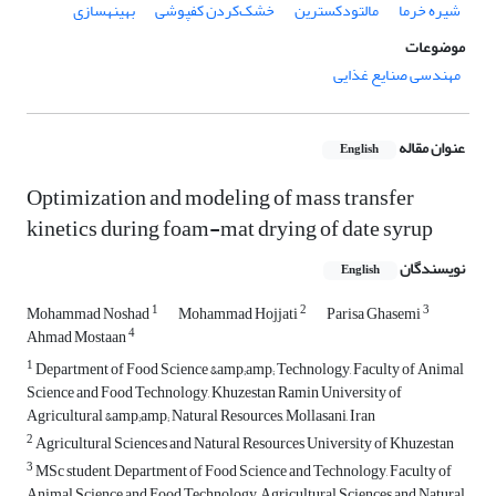
شیره خرما
مالتودکسترین
خشک‌کردن کف‏پوشی
بهینه‏سازی
موضوعات
مهندسی صنایع غذایی
عنوان مقاله
English
Optimization and modeling of mass transfer
kinetics during foam-mat drying of date syrup
نویسندگان
English
1
2
3
Mohammad Noshad
Mohammad Hojjati
Parisa Ghasemi
4
Ahmad Mostaan
1
Department of Food Science &amp;amp; Technology, Faculty of Animal
Science and Food Technology, Khuzestan Ramin University of
Agricultural &amp;amp; Natural Resources, Mollasani, Iran
2
Agricultural Sciences and Natural Resources University of Khuzestan
3
MSc student, Department of Food Science and Technology, Faculty of
Animal Science and Food Technology, Agricultural Sciences and Natural