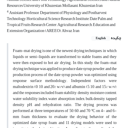
Resources University of Khuzestan, Mollasani, Khuzestan Iran
4
Assistant Professor, Department of Physiology and Postharvest
Technology, Horticultural Science Research Institute, Date Palm and
Tropical Fruits Research Center, Agricultural Research, Education and
Extension Organization (AREEO), Ahvaz, Iran
چکیده
English
Foam-mat drying is one of the newest drying techniques, in which
liquids or semi-liquids are transformed to stable foams and they
were then exposed to hot air drying. In this study, the foam-mat
drying technique was applied to produce date syrup powder, and the
production process of the date syrup powder was optimized using
response surface methodology. Independent factors were
maltodextrin (0, 10, and 20% w/v) and albumin (5, 10, and 15% w/v),
and the responses included foam stability, density, moisture content,
water solubility index, water absorption index, bulk density, tapped
density, pH, and rehydration ratio. The drying process was
performed at three temperatures of 50, 60, and 70 ºC on 4- and 6-
mm foam thickness to evaluate the drying behavior of the
optimized date syrup foam, and 11 drying models were used to