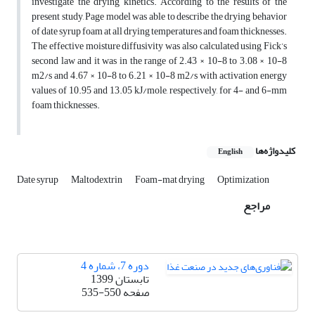
investigate the drying kinetics. According to the results of the
present study, Page model was able to describe the drying behavior
of date syrup foam at all drying temperatures and foam thicknesses.
The effective moisture diffusivity was also calculated using Fick’s
second law and it was in the range of 2.43 × 10-8 to 3.08 × 10-8
m2/s and 4.67 × 10-8 to 6.21 × 10-8 m2/s with activation energy
values of 10.95 and 13.05 kJ/mole, respectively, for 4- and 6-mm
foam thicknesses.
کلیدواژه‌ها
English
Date syrup
Maltodextrin
Foam-mat drying
Optimization
مراجع
دوره 7، شماره 4
تابستان 1399
صفحه
535-550