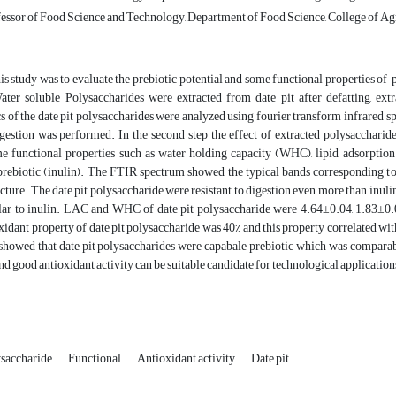
essor of Food Science and Technology, Department of Food Science, College of Agri
is study was to evaluate the prebiotic potential and some functional properties o
Water soluble
Polysaccharides were extracted from date pit after defatting, ext
cs of the date pit polysaccharides were analyzed using fourier transform infrared
gestion was performed. In the second step the effect of extracted polysacchari
me functional properties such as water holding capacity (WHC), lipid adsorptio
rebiotic (inulin). The FTIR spectrum showed the typical bands corresponding to 
cture. The date pit polysaccharide were resistant to digestion even more than inulin
ilar to inulin. LAC and WHC of date pit polysaccharide were 4.64±0.04, 1.83±0
xidant property of date pit polysaccharide was 40% and this property correlated wit
 showed that date pit polysaccharides were capabale prebiotic which was comparable
good antioxidant activity can be suitable candidate for technological applications
saccharide
Functional
Antioxidant activity
Date pit