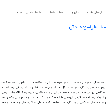
ارسال مقاله
داوران
تماس با ما
اطلاعات آماری نشریه
صیات فراسودمند آن
یبیوتیکی و برخی خصوصیات فراسودمند آن در مقایسه با اینولین (پریبیوتیک تجا
 و رسوب پلی ساکارید بوسیله الکل، جداسازی شدند. آنالیز ساختاری آن بوسیله تبدی
پس برخی خصوصیات عملکردی آن یعنی قابلیت نگهداری آب، قابلیت جذب روغن و خصوصیت 
ن قرمز، باندهای شاخص پلی ساکاریدها مشاهده گردید. پلی ساکاریدهای جدا شده از هست