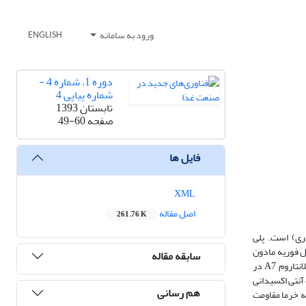
ورود به سامانه
ENGLISH
دوره 1، شماره 4 -
شماره پیاپی 4
تابستان 1393
صفحه
49-60
فایل ها
XML
اصل مقاله
261.76 K
ری) است. پلی
ل فوریه مادون
سابقه مقاله
قرمز انجام شد. سپس مقاومت به هضم آن در شرایط شبیه سازی شده آزمایشگاهی بررسی شد. در مرحله بعد اثر آن بر رشد باکتری پروبیوتیک لاکتوباسیلوس پلانتاروم A7 در
آنتی اکسیدانی
هم رسانی
ه خرما مقاومت