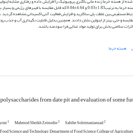
شده از هسته خرما زنده مانی باکتری پروبیوتیک را افزایش داده و رفتاری مشابه اینولی
قابلیت جذب روغن و قابلیت نگهداری آب برای پلی ساکاریدهای جدا شده از هسته خرما به ترتیب1.83±0.03 و 4.64±0.04 که قابل مقایسه 
4% در غلظت مورد مطالعه بوده و ارتباط مستقیمی بین غلظت پلی ساکارید و افزایش فعالیت آنتی اکسیدانی مشاهده گردید
یسه و حتی بهتر از اینولین نشان دادند. همچنین بدلیل قابلیت نگهداری آب و جذب روغن 
 اثرات سلامتی بخش برای تولید مواد غذایی فرا سودمند باشند.
هسته خرما
f polysaccharides from date pit and evaluation of some fu
1
2
2
yoni
Mahmod Sheikh Zeinodin
Sabihe Soleimanianzad
Food Science and Technology, Department of Food Science, College of Agriculture