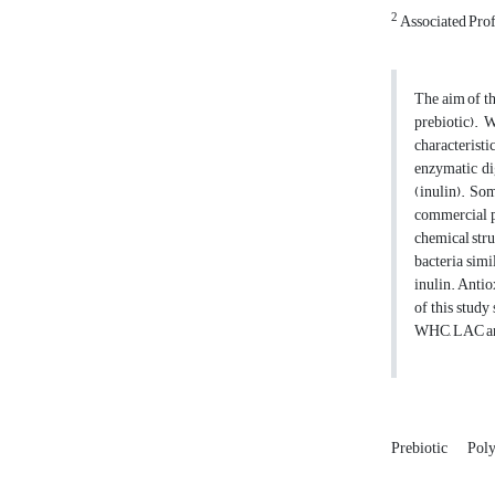
2
Associated Prof
The aim of th
prebiotic). 
characteristi
enzymatic di
(inulin). So
commercial p
chemical stru
bacteria sim
inulin. Antio
of this study
WHC, LAC and 
Prebiotic
Poly