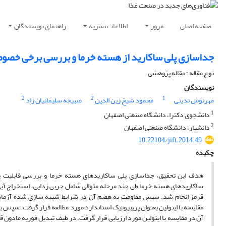
صفحه اصلی
مرور
اطلاعات نشریه
راهنمای نویسندگان
جداسازی پلی ساکارید از هسته خرما و بررسی برخی خصو
نوع مقاله : مقاله پژوهشی
نویسندگان
2
2
1
مهرنوش تدینی
محمود شیخ زین الدین
صبیحه سلیمانیان زاد
1
دانشجوی دکترا، دانشگاه صنعتی اصفهان
2
دانشیار، دانشگاه صنعتی اصفهان
10.22104/jift.2014.49
چکیده
هدف این تحقیق، جداسازی پلی ساکاریدهای هسته خرما و بررسی قابلیت پر
ساکاریدهای هسته خرما طی چند مرحله متوالی شامل چربی زدایی، استخراج آبی
مقایسه با اینولین بعنوان پریبیوتیک استاندارد مورد مطالعه قرار گرفت. س
آن در مقایسه با اینولین مورد ارزیابی قرار گرفت. در طیف تبدیل فوریه مادو