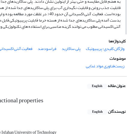
به هضم قابل مقایسه و حتی بهتر از اینولین نشان دادند. پلی ساکاریدهای جدا 
بوده است. فعالیت آنتی اکسیدانی آن حدود 0
بدست آمده پلی ساکاریدهای جدا شده از هسته خرما قابلیت پریبیوتیکی قابل مقا
آنتی اکسیدانی مطلوب می توانند گزینه مناسبی برای استفاده های تکنولوژیکی و
کلیدواژه‌ها
واژگان کلیدی: پریبیوتیک
پلی ساکارید
فراسودمند
فعالیت آنتی اکسیدانی
موضوعات
زیست‌فناوری مواد غذایی
عنوان مقاله
English
nctional properties
نویسندگان
English
, Isfahan University of Technology