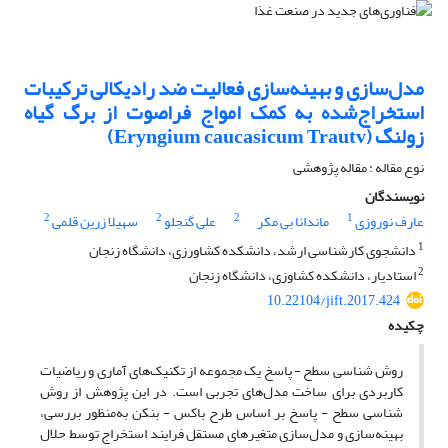
مدل‌سازی و بهینه‌سازی فعالیت ضد رادیکالی ترکیبات
استخراج‌شده به کمک امواج فراصوت از برگ گیاه
زولنگ (Eryngium caucasicum Trautv)
نوع مقاله : مقاله پژوهشی
نویسندگان
2
2
2
1
عارف نوروزی
ماندانا بی مکر
علی گنجلو
سهیلا زرین قلمی
1
دانشجوی کارشناسی ارشد، دانشکده کشاورزی، دانشگاه زنجان
2
استادیار، دانشکده کشاوزی، دانشگاه زنجان
10.22104/jift.2017.424
چکیده
روش ‌شناسی سطح - پاسخ یک مجموعه از تکنیک‌های آماری و ریاضیات
کاربردی برای ساخت مدل‌های تجربی است. در این پژوهش از روش
‌شناسی سطح - پاسخ بر اساس طرح باکس - بنکن به‌منظور بررسی،
بهینه‌سازی و مدل‌سازی متغیرهای مستقل فرایند استخراج توسط حلال