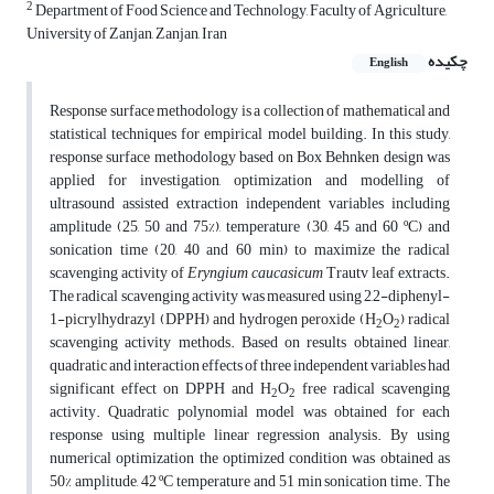
2
Department of Food Science and Technology, Faculty of Agriculture,
University of Zanjan, Zanjan, Iran
چکیده
English
Response surface methodology is a collection of mathematical and
statistical techniques for empirical model building. In this study,
response surface methodology based on Box Behnken design was
applied for investigation, optimization and modelling of
ultrasound assisted extraction independent variables including
amplitude (25, 50 and 75%), temperature (30, 45 and 60 ºC) and
sonication time (20, 40 and 60 min) to maximize the radical
scavenging activity of
Eryngium caucasicum
Trautv leaf extracts.
The radical scavenging activity was measured using 2,2-diphenyl-
1-picrylhydrazyl (DPPH) and hydrogen peroxide (H
O
) radical
2
2
scavenging activity methods. Based on results obtained linear,
quadratic and interaction effects of three independent variables had
significant effect on DPPH and H
O
free radical scavenging
2
2
activity. Quadratic polynomial model was obtained for each
response using multiple linear regression analysis. By using
numerical optimization the optimized condition was obtained as
50% amplitude, 42 ºC temperature and 51 min sonication time. The