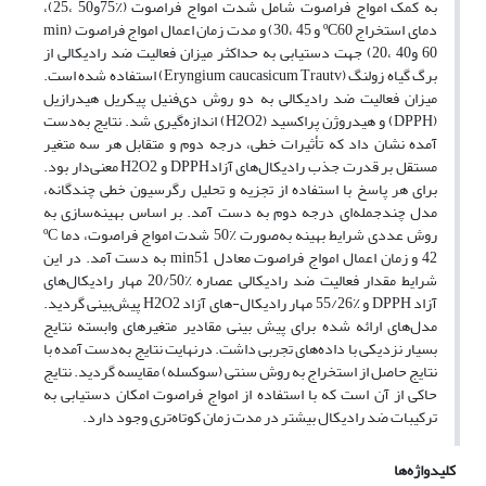
به کمک امواج فراصوت شامل شدت امواج فراصوت (٪75و50 ،25)،
دمای استخراج ºC60 و 45 ،30) و مدت ‌زمان اعمال امواج فراصوت (min
60 و40 ،20) جهت دستیابی به حداکثر میزان فعالیت ضد رادیکالی از
برگ گیاه زولنگ (Eryngium caucasicum Trautv) استفاده ‌شده است.
میزان فعالیت ضد رادیکالی به دو روش دی‌فنیل پیکریل هیدرازیل
(DPPH) و هیدروژن پراکسید (H2O2) اندازه‌گیری شد. نتایج به‌دست
‌آمده نشان داد که تأثیرات خطی، درجه دوم و متقابل هر سه متغیر
مستقل بر قدرت جذب رادیکال‌های آزادDPPH و H2O2 معنی‌دار بود.
برای هر پاسخ با استفاده از تجزیه‌ و تحلیل رگرسیون خطی چندگانه،
مدل چندجمله‌ای درجه دوم به دست آمد. بر اساس بهینه‌سازی به
روش عددی شرایط بهینه به‌صورت ٪50 شدت امواج فراصوت، دما ºC
42 و زمان اعمال امواج فراصوت معادل min51 به دست آمد. در این
شرایط مقدار فعالیت ضد رادیکالی عصاره ٪20/50 مهار رادیکال‌های
آزاد DPPH و ٪55/26 مهار رادیکال-های آزاد H2O2 پیش‌بینی گردید.
مدل‌های ارائه‌ شده برای پیش‌ بینی مقادیر متغیرهای وابسته نتایج
بسیار نزدیکی با داده‌های تجربی داشت. درنهایت نتایج به‌دست‌ آمده با
نتایج حاصل از استخراج به روش سنتی (سوکسله) مقایسه گردید. نتایج
حاکی از آن است که با استفاده از امواج فراصوت امکان دستیابی به
ترکیبات ضد رادیکال بیشتر در مدت‌ زمان کوتاه‌تری وجود دارد.
کلیدواژه‌ها