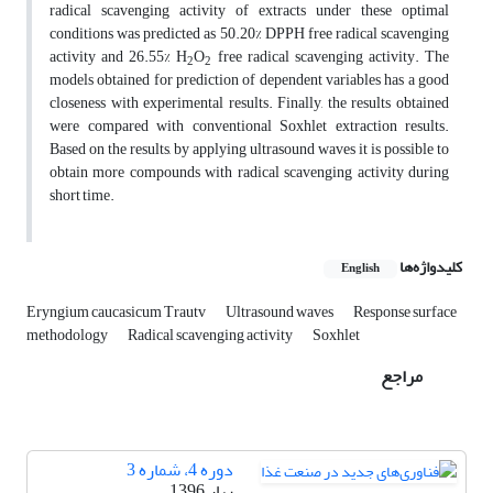
radical scavenging activity of extracts under these optimal
conditions was predicted as 50.20% DPPH free radical scavenging
activity and 26.55% H
O
free radical scavenging activity. The
2
2
models obtained for prediction of dependent variables has a good
closeness with experimental results. Finally, the results obtained
were compared with conventional Soxhlet extraction results.
Based on the results, by applying ultrasound waves it is possible to
obtain more compounds with radical scavenging activity during
short time.
کلیدواژه‌ها
English
Eryngium caucasicum Trautv
Ultrasound waves
Response surface
methodology
Radical scavenging activity
Soxhlet
مراجع
دوره 4، شماره 3
بهار 1396