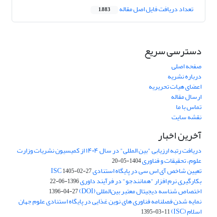
تعداد دریافت فایل اصل مقاله
1,883
دسترسی سریع
صفحه اصلی
درباره نشریه
اعضای هیات تحریریه
ارسال مقاله
تماس با ما
نقشه سایت
آخرین اخبار
دریافت رتبه ارزیابی "بین المللی" در سال ۱۴۰۴ از کمیسیون نشریات وزارت
علوم، تحقیقات و فناوری
1404-05-20
تعیین شاخص آی اس سی در پایگاه استنادی ISC
1405-02-27
بکارگیری نرم افزار "همانندجو" در فرآیند داوری
1396-06-22
اختصاص شناسه دیجیتال معتبر بین‌المللی (DOI)
1396-04-27
نمایه شدن فصلنامه فناوری های نوین غذایی در پایگاه استنادی علوم جهان
اسلام (ISC)
1395-03-11